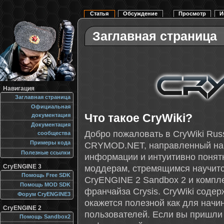
Статья
Обсуждение
Просмотр
И
Заглавная страница
Навигация
Заглавная страница
Официальная
Что такое CryWiki?
документация
Документация
Добро пожаловать в CryWiki Rus
сообщества
Примеры кода
CRYMOD.NET, направленный на
Полезные ссылки
информации и интуитивно понят
CryENGINE 3
моддерам, стремящимся научитс
Помощь Free SDK
CryENGINE 2 Sandbox 2 и компле
Помощь MOD SDK
франчайза Crysis. CryWiki соде
Форум CryENGINE3
окажется полезной как для начи
CryENGINE 2
пользователей. Если вы пришли
Помощь Sandbox2