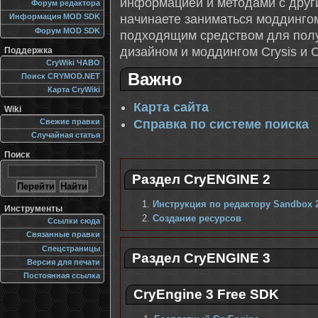
информацией и методами с друг
Форум редактора
начинаете заниматься моддингом
Информация MOD SDK
Форум MOD SDK
подходящим средством для полу
дизайном и моддингом Crysis и C
Поддержка
CryWiki ЧАВО
Важно
Поиск CRYMOD.NET
Карта CryWiki
Карта сайта
Wiki
Справка по системе поиска
Свежие правки
Случайная статья
Поиск
Раздел CryENGINE 2
Инструкция по редактору Sandbox 
Инструменты
Создание ресурсов
Ссылки сюда
Связанные правки
Спецстраницы
Раздел CryENGINE 3
Версия для печати
Постоянная ссылка
CryEngine 3 Free SDK