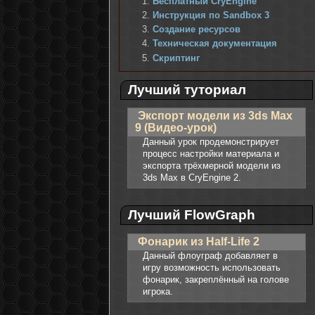
Бесплатный CryEngine
Инструкция по Sandbox 3
Создание ресурсов
Техническая документация
Скриптинг
Лучший туториал
Экспорт модели из 3ds Max
9 (Видео-урок)
Данный урок продемонстрирует
процесс настройки материала и
экспорта трёхмерной модели из
3ds Max в CryEngine 2.
Лучший FlowGraph
Фонарик из Half-Life 2
Данный флоуграф добавляет в
игру возможность использовать
фонарик, закреплённый на голове
игрока.