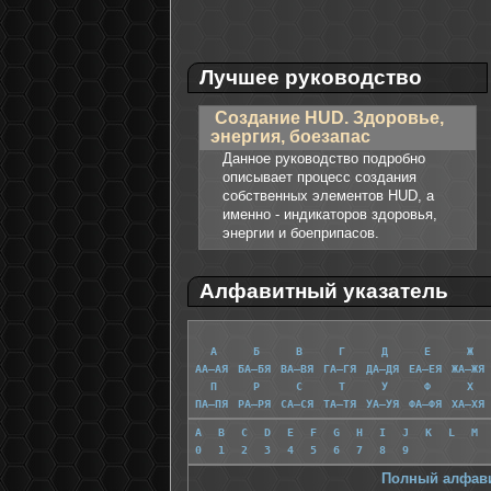
Лучшее руководство
Создание HUD. Здоровье,
энергия, боезапас
Данное руководство подробно
описывает процесс создания
собственных элементов HUD, а
именно - индикаторов здоровья,
энергии и боеприпасов.
Алфавитный указатель
А
Б
В
Г
Д
Е
Ж
АА—АЯ
БА—БЯ
ВА—ВЯ
ГА—ГЯ
ДА—ДЯ
ЕА—ЕЯ
ЖА—ЖЯ
П
Р
С
Т
У
Ф
Х
ПА—ПЯ
РА—РЯ
СА—СЯ
ТА—ТЯ
УА—УЯ
ФА—ФЯ
ХА—ХЯ
A
B
C
D
E
F
G
H
I
J
K
L
M
0
1
2
3
4
5
6
7
8
9
Полный алфави